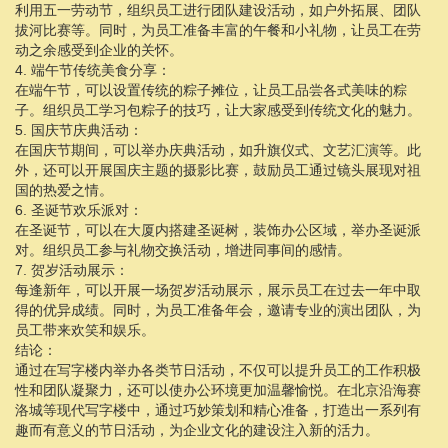
利用五一劳动节，组织员工进行团队建设活动，如户外拓展、团队
拔河比赛等。同时，为员工准备丰富的午餐和小礼物，让员工在劳
动之余感受到企业的关怀。
4. 端午节传统美食分享：
在端午节，可以设置传统的粽子摊位，让员工品尝各式美味的粽
子。组织员工学习包粽子的技巧，让大家感受到传统文化的魅力。
5. 国庆节庆典活动：
在国庆节期间，可以举办庆典活动，如升旗仪式、文艺汇演等。此
外，还可以开展国庆主题的摄影比赛，鼓励员工通过镜头展现对祖
国的热爱之情。
6. 圣诞节欢乐派对：
在圣诞节，可以在大厦内搭建圣诞树，装饰办公区域，举办圣诞派
对。组织员工参与礼物交换活动，增进同事间的感情。
7. 贺岁活动展示：
每逢新年，可以开展一场贺岁活动展示，展示员工在过去一年中取
得的优异成绩。同时，为员工准备年会，邀请专业的演出团队，为
员工带来欢笑和娱乐。
结论：
通过在写字楼内举办各类节日活动，不仅可以提升员工的工作积极
性和团队凝聚力，还可以使办公环境更加温馨愉悦。在北京沿海赛
洛城等现代写字楼中，通过巧妙策划和精心准备，打造出一系列有
趣而有意义的节日活动，为企业文化的建设注入新的活力。