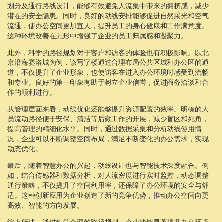
划分及通行路线设计，能够有效避免人流集中带来的拥挤感，减少
潜在的安全隐患。同时，良好的动线安排能够促进自然采光和空气
流通，使办公空间更加宜人，提升员工的身心健康和工作满意度。
这种环境改善在无形中增强了企业的员工归属感和凝聚力。
此外，科学的路径规划对于客户和访客的体验也有积极影响。以北
京沿海赛洛城为例，该写字楼通过合理布局公共区域和办公区的通
道，不仅提升了企业形象，也使访客在进入办公环境时感受到流畅
和专业。良好的第一印象有助于树立企业信誉，促进商务洽谈和合
作的顺利进行。
从管理层面来看，动线优化还能够提升资源配置的效率。明确的人
员流动路径便于安保、清洁等后勤工作的开展，减少盲区和死角，
提高管理的精细化水平。同时，通过数据采集和分析动线使用情
况，企业可以不断调整空间布局，满足不断变化的办公需求，实现
动态优化。
最后，随着智慧办公的兴起，动线设计也与智能技术深度融合。例
如，结合传感器和数据分析，对人流密度进行实时监控，动态调整
通行策略，不仅提升了空间利用率，还保障了办公环境的安全与舒
适。这种创新应用为企业创造了新的竞争优势，推动办公空间向更
高效、智能的方向发展。
综上所述，通过科学合理的路径规划，企业能够显著提升办公环境