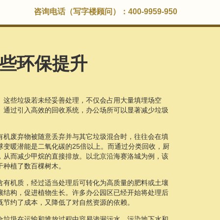
咨询电话（写字楼顾问）：400-9959-950
些环保提升
。这些垃圾若未经妥善处理，不仅会占用大量填埋场空
。通过引入高效的回收系统，办公场所可以显著减少垃圾
有机废弃物被随意丢弃并与其它垃圾混合时，往往会在填
球变暖潜能是二氧化碳的25倍以上。而通过分类回收，厨
，从而减少甲烷的直接排放。以北京沿海赛洛城为例，该
于种植了数百棵树木。
含有机质，经过适当处理后可转化为高质量的肥料或土壤
壤结构，促进植物生长。许多办公园区已经开始将处理后
既节约了成本，又降低了对自然资源的依赖。
合垃圾在运输和堆放过程中容易渗漏污水，污染地下水和